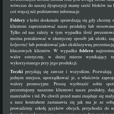
wówczas do naszej dyspozycji mamy sześć bloków na
coś więcej niż podstawowe informacje.
Foldery
z kolei doskonale sprawdzają się gdy chcemy 
klientom zaprezentować nasze produkty lub stosowane
Tylko od nas zależy w tym wypadku ilość prezentowa
można potraktować w identyczny sposób jak ulotki, z
kolportaż
lub potraktować jako ekskluzywną prezentację
folderu
kluczowych klientów. W wypadku
najistotni
walor estetyczny, w dużej mierze wynikający te
wykorzystanego przy jego produkcji.
Teczki
przydają się zawsze i wszystkim. Pozwalają 
jednym miejscu, uporządkować je, a właściwie zaproj
walory promocyjne. Proszę wyobrazić sobie spot
prezentujemy naszemu klientowi nasze produkty, da
materiałów i itd. Po chwili przed nami znajduje się mały
a nasz kontrahent zastanawia się jak ma je ze sobą
prowadzimy szkołę języków obcych, przychodzi do n