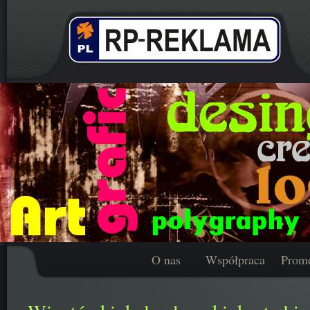
O nas
Współpraca
Prom