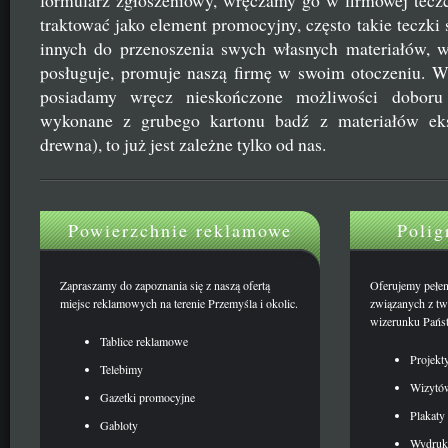
formularz zgłoszeniowy, wręczamy go w firmowej tecz
traktować jako element promocyjny, często takie teczk
innych do przenoszenia swych własnych materiałów, w
posługuje, promuje naszą firmę w swoim otoczeniu. 
posiadamy wręcz nieskończone możliwości doboru
wykonane z grubego kartonu badź z materiałów eks
drewna), to już jest zależne tylko od nas.
Powierzchnie reklamowe
Polig
Zapraszamy do zapoznania się z naszą ofertą
Oferujemy pełen 
miejsc reklamowych na terenie Przemyśla i okolic.
związanych z t
wizerunku Państ
Tablice reklamowe
Projekt
Telebimy
Wizytów
Gazetki promocyjne
Plakaty 
Gabloty
Wydruk