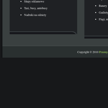
Słupy reklamowe
Banery 
Taxi, busy, autobusy
Gadżet
Nadruki na odzieży
Flagi, 
Copyright © 2010
Przemy