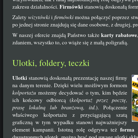
Firmówki
zakresu działalności.
stanowią doskonałą formę
Zalety
wizytówki
i
firmówki
można połączyć poprzez stw
po jednej stronie znajdują się dane osobowe, z drugiej, pr
karty rabatowe
W naszej ofercie znajdą Państwo także
zdaniem, wszystko to, co wiąże się z małą poligrafią.
Ulotki, foldery, teczki
Ulotki
stanowią doskonałą prezentację naszej firmy
na danym terenie. Dzięki wielu możliwym formom
kolportażu
możemy decydować o tym, kim będzie
ich końcowy odbiorcą (
kolportaż przez pocztę,
prasę lokalną lub branżową, itd.
). Połączenie
właściwego kolportażu z przyciągającą szatą
graficzną w tym wypadku stanowi najważniejszy
forma 
element kampanii. Istotną rolę odgrywa też
dwustronnych ulotek, można brać pod uwagę ulotki sk