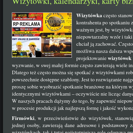
Wizytówki, kalendarzyki, karty bi
Wizytówka
często stanowi
kontrahenta po spotkaniu z
ważnym jest, by wizytówk
niepowtarzalny wzór i taki
chciał ją zachować. Często 
możliwa nasza dalsza wspó
wizytówek
projektowanie
wyzwanie, w swej małej formie często zawierają wiele inf
Dlatego też często można się spotkać z wizytówkami ro
powszechnie dostępne szablony. Jest to rozwiązanie naj
proszę sobie wyobrazić spotkanie branżowe na którym w
identycznymi wizytówkami – oczywiście nie licząc dany
W naszych pracach dążymy do tego, by zapewnić niepowt
w procesie produkcji jak najlepszą formę i jakość wykona
Firmówki
, w przeciwieństwie do wizytówek, stanowią
jednej osoby, zawierają dane adresowe i podstawowy za
wizytówkach, tak i tutaj najistotniejszą rolę odgrywa pr