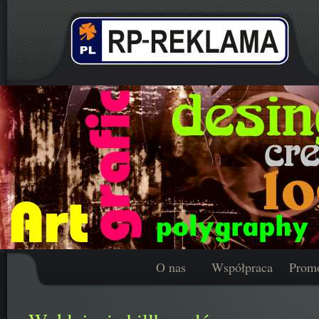
O nas
Współpraca
Prom