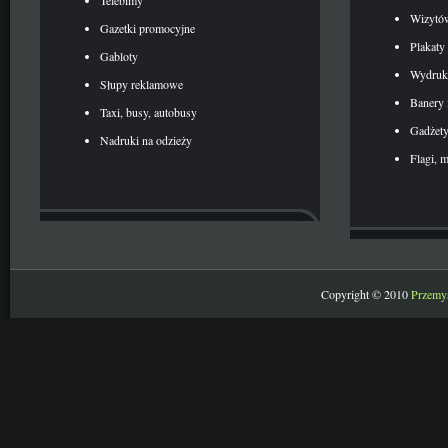
Telebimy
Wizytów
Gazetki promocyjne
Plakaty 
Gabloty
Wydruk
Słupy reklamowe
Banery 
Taxi, busy, autobusy
Gadżet
Nadruki na odzieży
Flagi, 
Copyright © 2010
Przemy