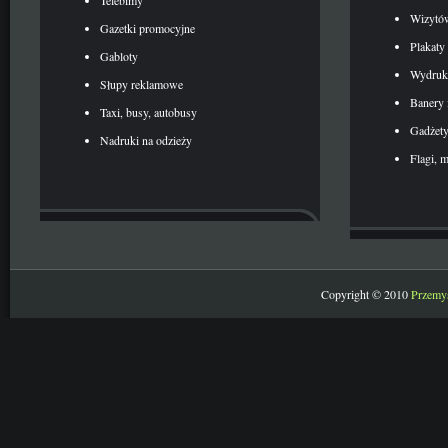
Telebimy
Wizytów
Gazetki promocyjne
Plakaty 
Gabloty
Wydruk
Słupy reklamowe
Banery 
Taxi, busy, autobusy
Gadżet
Nadruki na odzieży
Flagi, 
Copyright © 2010
Przemy