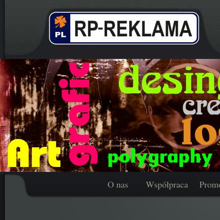
O nas
Współpraca
Prom